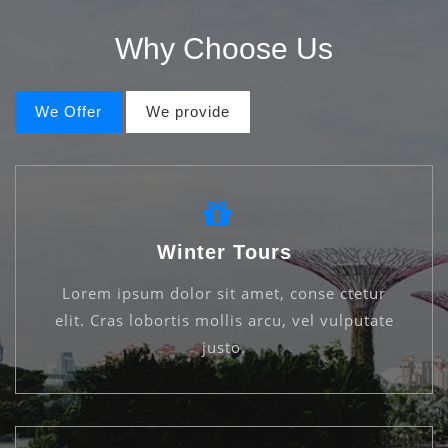
Why Choose Us
We Offer
We provide
Winter Tours
Lorem ipsum dolor sit amet, conse ctetur
elit. Cras lobortis mollis arcu, vel vulputate
justo.