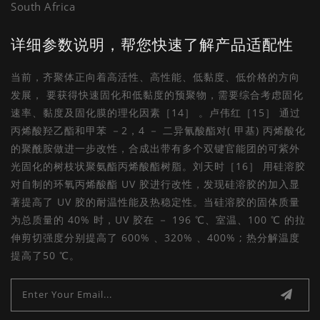
South Africa
详细参数说明，帮您快速了解产品适配性
当前，齐聚体正向着高活性、高性能、低黏度、低价格的方向
发展， 要获得快速固化和低黏度的预聚物，需要综合考虑固化
速率、黏度及固化膜的理化因素［14］ 。卢伟红［15］ 通过
丙烯酸羟乙酯和甲苯 －2，4 － 二异氰酸酯对( 甲基) 丙烯酸化
的聚酰胺做进一步改性，合成出带有多个双键官能团的可紫外
光固化的树枝状聚氨酯丙烯酸酯树脂。刘天时［16］ 用硅溶胶
对自制的环氧丙烯酸酯 UV 胶进行改性，发现硅溶胶的加入显
著提高了 UV 胶的耐温性能及热稳定性。当硅溶胶的固体质量
为总质量的 40% 时，UV 胶在 － 196 ℃、室温、100 ℃ 的拉
伸剪切强度分别提高了 600% 、320% 、400% ; 热分解温度
提高了50 ℃。