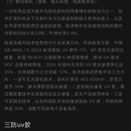
（3）数码相机（透镜、镜头粘接、电路板加固）。
一次性用品成为紫外光固化胶粘剂用量增长的推动力之一。技
术扩展到将皮下注射针头与注射器和静脉注射管粘接上，以及
在导尿管和医用过滤器的使用。欧洲每年在该领域消耗的紫外
光胶粘剂估计在20吨，年增长率5.4%。
政策合规与技术趋势指引行业发展方向。环保政策方面，中国
GB 4806.15-2024 标准限制 UV 胶中 ITX、BP 等光引发剂迁
移量，欧盟 REACH 法规新增 6 种受限物质，推动 UV 胶水
VOC 含量持续降低，2026 年国内无溶剂 UV 胶水渗透率已达
35%，生物基配方占比突破 12%。技术创新趋势集中在三大方
向：一是可见光固化技术，波长扩展至 405-450nm，穿透力
提升 30%，解决厚胶层固化难题；二是智能自修复 UV 胶，通
过微胶囊技术实现损伤后自主修复，延长产品使用寿命；三是
可逆固化技术，以色列团队开发的微波脱粘 UV 胶，回收利用
率超 90%，适配可回收电子设备场景。
三防uv胶